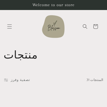
تخطى
Welcome to our store
الى
المحتوى
عربة
التسوق
م
منتجات
ج
م
تصفية وفرز
31 المنتجات
و
ع