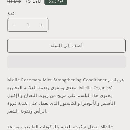
سعر
75 LYD
سعر
أُوكَازيُون
115 LYD
البيع
عادي
كمية
زيادة
تقليل
الكمية
الكمية
لـ
لـ
أضف إلى السلة
Mielle
Mielle
Rosemary
Rosemary
Mint
Mint
Strengthening
Strengthening
Conditioner
Conditioner
Mielle Rosemary Mint Strengthening Conditioner هو بلسم
مغذي ومقوي يقدمه العلامة التجارية "Mielle Organics".
يحتوي هذا البلسم على مزيج من زيوت النعناع والإكليل
الأسمر والألوفيرا والكاستور الذي يعمل على تغذية فروة
الرأس وتقوية الشعر.
بفضل تركيبته الغنية بالمكونات الطبيعية، يساعد Mielle